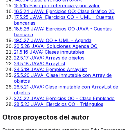
15
.
5.15 Paso por referencia y por valor
16
.
5.24 JAVA: Ejercicios OO: Clase Gráfico 2D
17
.
5.25 JAVA: Ejercicios OO + UML - Cuentas
bancarias
18
.
5.26 JAVA: Ejercicios OO JAVA - Cuentas
bancaria
19
.
5.27 JAVA: OO + UML - Agenda
20
.
5.28 JAVA: Soluciones Agenda OO
21
.
5.16 JAVA: Clases inmutables
22
.
5.17 JAVA: Arrays de objetos
23
.
5.18 JAVA: ArrayList
24
.
5.19 JAVA: Ejemplos ArrayList
25
.
5.20 JAVA: Clase inmutable con Array de
objetos
26
.
5.21 JAVA: Clase inmutable con ArrayList de
objetos
27
.
5.22 JAVA: Ejercicios OO - Clase Empleado
28
.
5.23 JAVA: Ejercicios OO - Triángulos
Otros proyectos del autor
Estos son otros proyectos creados por Edu Torregrosa.