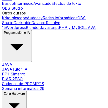
Básico
Intermedio
Avanzado
Efectos de texto
OBS Studio
Otros cursos
Krita
Inkscape
Audacity
Redes informáticas
OBS
Studio
Darktable
Davinci Resolve
15
Wordpress
Blender
Javascript
PHP y MySQL
JAVA
Programación e IA
JAVA
JAVATutor IA
PP1-Simarro
PIAR 2ESO
Cadenas de PROMPTS
Semana informática 26
Zona Hardware