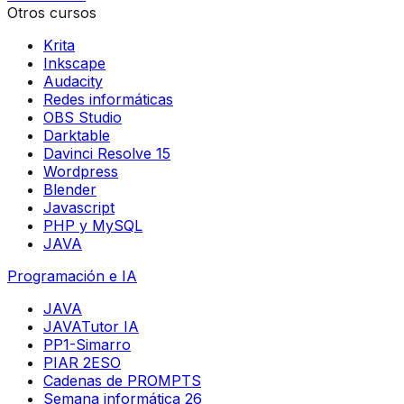
Otros cursos
Krita
Inkscape
Audacity
Redes informáticas
OBS Studio
Darktable
Davinci Resolve 15
Wordpress
Blender
Javascript
PHP y MySQL
JAVA
Programación e IA
JAVA
JAVATutor IA
PP1-Simarro
PIAR 2ESO
Cadenas de PROMPTS
Semana informática 26