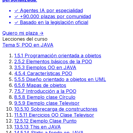
✓ Agentes IA por especialidad
✓ +90.000 plazas por comunidad
✓ Basado en la legislación oficial
Quiero mi plaza →
Lecciones del curso
Tema 5: POO en JAVA
1
.
5.1 Programación orientada a objetos
2
.
5.2 Elementos básicos de la POO
3
.
5.3 Ejemplos OO en JAVA
4
.
5.4 Características POO
5
.
5.5 Diseño orientado a objetos en UML
6
.
5.6 Mapas de objetos
7
.
5.7 Introducción a la POO
8
.
5.8 Ejemplo clase Círculo
9
.
5.9 Ejemplo clase Televisor
10
.
5.10 Sobrecarga de constructores
11
.
5.11 Ejercicios OO Clase Televisor
12
.
5.12 Ejemplo Clase Punto
13
.
5.13 This en JAVA
14
.
5.14 Static a fondo en JAVA