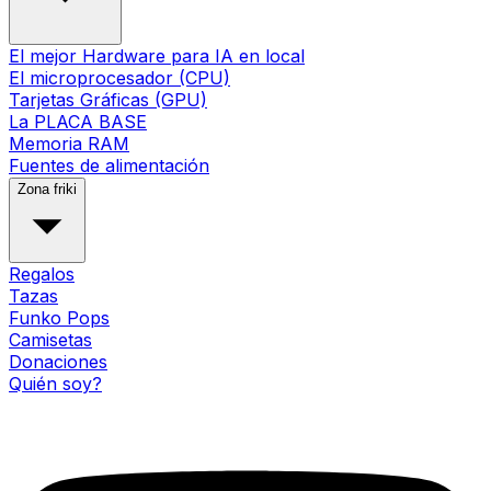
El mejor Hardware para IA en local
El microprocesador (CPU)
Tarjetas Gráficas (GPU)
La PLACA BASE
Memoria RAM
Fuentes de alimentación
Zona friki
Regalos
Tazas
Funko Pops
Camisetas
Donaciones
Quién soy?