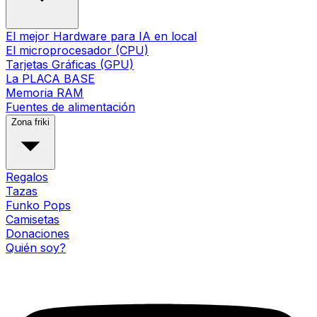
El mejor Hardware para IA en local
El microprocesador (CPU)
Tarjetas Gráficas (GPU)
La PLACA BASE
Memoria RAM
Fuentes de alimentación
Zona friki
Regalos
Tazas
Funko Pops
Camisetas
Donaciones
Quién soy?