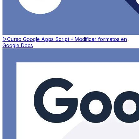
▷
Curso Google Apps Script - Modificar formatos en
Google Docs