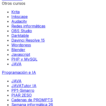
Otros cursos
Krita
Inkscape
Audacity
Redes informáticas
OBS Studio
Darktable
Davinci Resolve 15
Wordpress
Blender
Javascript
PHP y MySQL
JAVA
Programación e IA
JAVA
JAVATutor IA
PP1-Simarro
PIAR 2ESO
Cadenas de PROMPTS
Semana informática 26