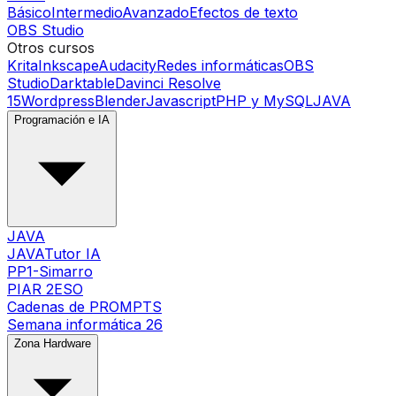
Básico
Intermedio
Avanzado
Efectos de texto
OBS Studio
Otros cursos
Krita
Inkscape
Audacity
Redes informáticas
OBS
Studio
Darktable
Davinci Resolve
15
Wordpress
Blender
Javascript
PHP y MySQL
JAVA
Programación e IA
JAVA
JAVATutor IA
PP1-Simarro
PIAR 2ESO
Cadenas de PROMPTS
Semana informática 26
Zona Hardware