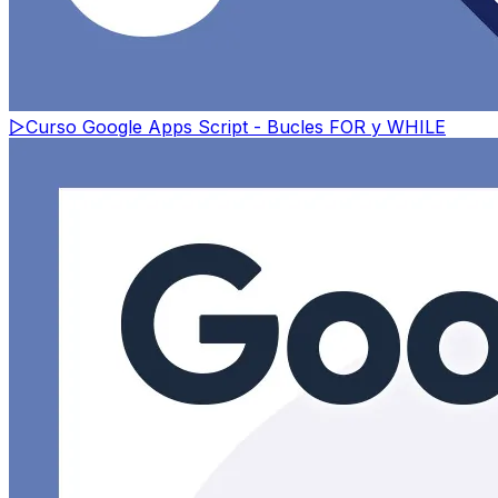
▷
Curso Google Apps Script - Bucles FOR y WHILE