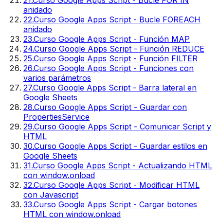
anidado
22
.
Curso Google Apps Script - Bucle FOREACH
anidado
23
.
Curso Google Apps Script - Función MAP
24
.
Curso Google Apps Script - Función REDUCE
25
.
Curso Google Apps Script - Función FILTER
26
.
Curso Google Apps Script - Funciones con
varios parámetros
27
.
Curso Google Apps Script - Barra lateral en
Google Sheets
28
.
Curso Google Apps Script - Guardar con
PropertiesService
29
.
Curso Google Apps Script - Comunicar Script y
HTML
30
.
Curso Google Apps Script - Guardar estilos en
Google Sheets
31
.
Curso Google Apps Script - Actualizando HTML
con window.onload
32
.
Curso Google Apps Script - Modificar HTML
con Javascript
33
.
Curso Google Apps Script - Cargar botones
HTML con window.onload