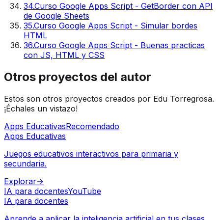
34
.
Curso Google Apps Script - GetBorder con API
de Google Sheets
35
.
Curso Google Apps Script - Simular bordes
HTML
36
.
Curso Google Apps Script - Buenas practicas
con JS, HTML y CSS
Otros proyectos del autor
Estos son otros proyectos creados por Edu Torregrosa.
¡Échales un vistazo!
Apps Educativas
Recomendado
Apps Educativas
Juegos educativos interactivos para primaria y
secundaria.
Explorar
→
IA para docentes
YouTube
IA para docentes
Aprende a aplicar la inteligencia artificial en tus clases.