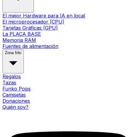
El mejor Hardware para IA en local
El microprocesador (CPU)
Tarjetas Gráficas (GPU)
La PLACA BASE
Memoria RAM
Fuentes de alimentación
Zona friki
Regalos
Tazas
Funko Pops
Camisetas
Donaciones
Quién soy?