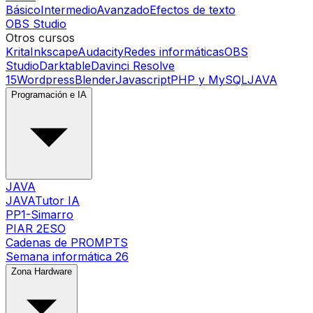
Básico
Intermedio
Avanzado
Efectos de texto
OBS Studio
Otros cursos
Krita
Inkscape
Audacity
Redes informáticas
OBS
Studio
Darktable
Davinci Resolve
15
Wordpress
Blender
Javascript
PHP y MySQL
JAVA
Programación e IA
JAVA
JAVATutor IA
PP1-Simarro
PIAR 2ESO
Cadenas de PROMPTS
Semana informática 26
Zona Hardware