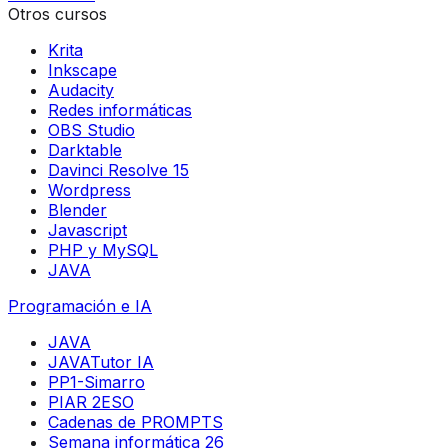
Otros cursos
Krita
Inkscape
Audacity
Redes informáticas
OBS Studio
Darktable
Davinci Resolve 15
Wordpress
Blender
Javascript
PHP y MySQL
JAVA
Programación e IA
JAVA
JAVATutor IA
PP1-Simarro
PIAR 2ESO
Cadenas de PROMPTS
Semana informática 26