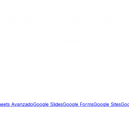
heets Avanzado
Google Slides
Google Forms
Google Sites
Goo