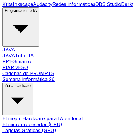
Krita
Inkscape
Audacity
Redes informáticas
OBS Studio
Dark
Programación e IA
JAVA
JAVATutor IA
PP1-Simarro
PIAR 2ESO
Cadenas de PROMPTS
Semana informática 26
Zona Hardware
El mejor Hardware para IA en local
El microprocesador (CPU)
Tarjetas Gráficas (GPU)