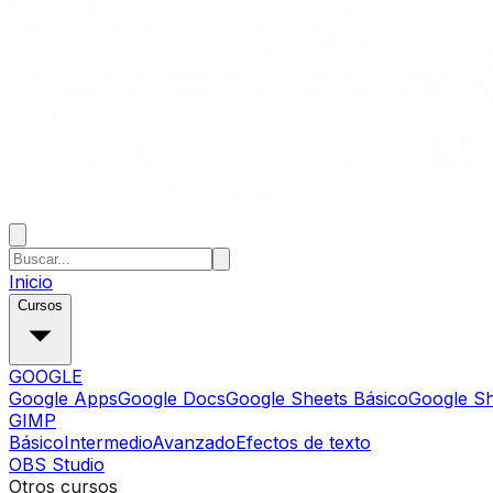
Inicio
Cursos
GOOGLE
Google Apps
Google Docs
Google Sheets Básico
Google S
GIMP
Básico
Intermedio
Avanzado
Efectos de texto
OBS Studio
Otros cursos