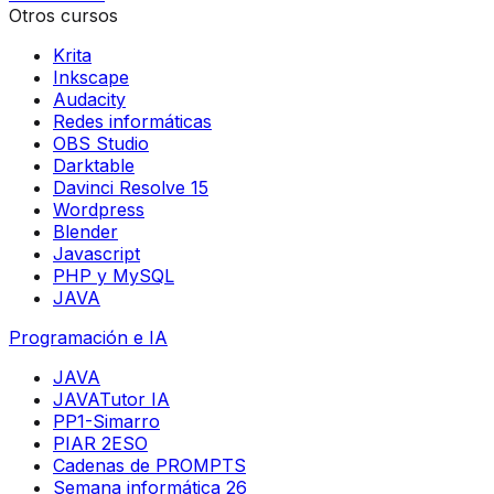
Otros cursos
Krita
Inkscape
Audacity
Redes informáticas
OBS Studio
Darktable
Davinci Resolve 15
Wordpress
Blender
Javascript
PHP y MySQL
JAVA
Programación e IA
JAVA
JAVATutor IA
PP1-Simarro
PIAR 2ESO
Cadenas de PROMPTS
Semana informática 26