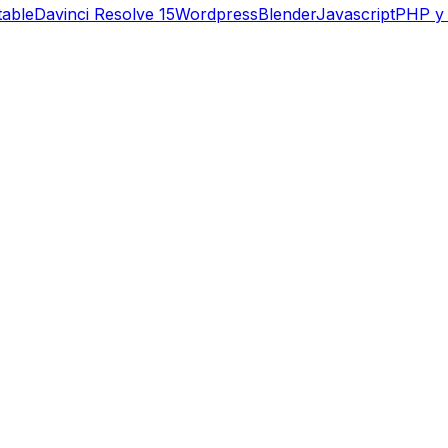
table
Davinci Resolve 15
Wordpress
Blender
Javascript
PHP y