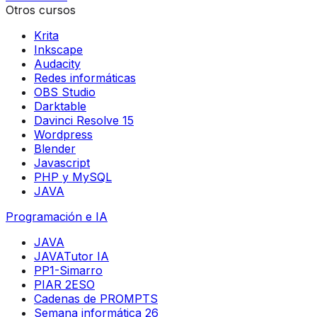
Otros cursos
Krita
Inkscape
Audacity
Redes informáticas
OBS Studio
Darktable
Davinci Resolve 15
Wordpress
Blender
Javascript
PHP y MySQL
JAVA
Programación e IA
JAVA
JAVATutor IA
PP1-Simarro
PIAR 2ESO
Cadenas de PROMPTS
Semana informática 26