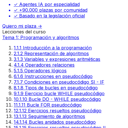
✓ Agentes IA por especialidad
✓ +90.000 plazas por comunidad
✓ Basado en la legislación oficial
Quiero mi plaza →
Lecciones del curso
Tema 1: Programación y algoritmos
1
.
1.1 Introducción a la programación
2
.
1.2 Representación de algoritmos
3
.
1.3 Variables y expresiones aritméticas
4
.
1.4 Operadores relaciones
5
.
1.5 Operadores lógicos
6
.
1.6 Instrucciones en pseudocódigo
7
.
1.7 Condiciones en pseudocódigo SI - IF
8
.
1.8 Tipos de bucles en pseudocódigo
9
.
1.9 Ejercicio bucle WHILE pseudocódigo
10
.
1.10 Bucle DO - WHILE pseudocódigo
11
.
1.11 Bucle FOR pseudocódigo
12
.
1.12 Ejercicios resueltos pseudocódigo
13
.
1.13 Seguimiento de algoritmos
14
.
1.14 Bucles anidados pseudocódigo
15
.
1.15 Ejercicios resueltos pseudocódigo II