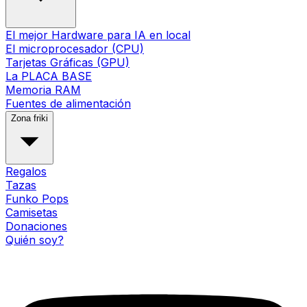
El mejor Hardware para IA en local
El microprocesador (CPU)
Tarjetas Gráficas (GPU)
La PLACA BASE
Memoria RAM
Fuentes de alimentación
Zona friki
Regalos
Tazas
Funko Pops
Camisetas
Donaciones
Quién soy?