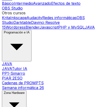
Básico
Intermedio
Avanzado
Efectos de texto
OBS Studio
Otros cursos
Krita
Inkscape
Audacity
Redes informáticas
OBS
Studio
Darktable
Davinci Resolve
15
Wordpress
Blender
Javascript
PHP y MySQL
JAVA
Programación e IA
JAVA
JAVATutor IA
PP1-Simarro
PIAR 2ESO
Cadenas de PROMPTS
Semana informática 26
Zona Hardware