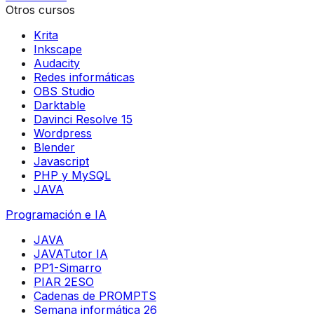
Otros cursos
Krita
Inkscape
Audacity
Redes informáticas
OBS Studio
Darktable
Davinci Resolve 15
Wordpress
Blender
Javascript
PHP y MySQL
JAVA
Programación e IA
JAVA
JAVATutor IA
PP1-Simarro
PIAR 2ESO
Cadenas de PROMPTS
Semana informática 26