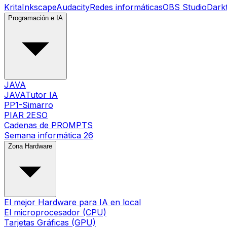
Krita
Inkscape
Audacity
Redes informáticas
OBS Studio
Dark
Programación e IA
JAVA
JAVATutor IA
PP1-Simarro
PIAR 2ESO
Cadenas de PROMPTS
Semana informática 26
Zona Hardware
El mejor Hardware para IA en local
El microprocesador (CPU)
Tarjetas Gráficas (GPU)