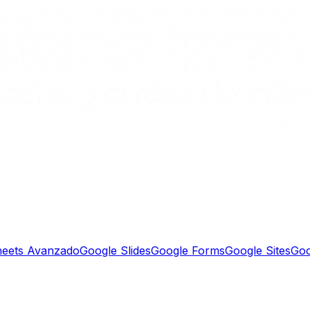
heets Avanzado
Google Slides
Google Forms
Google Sites
Goo