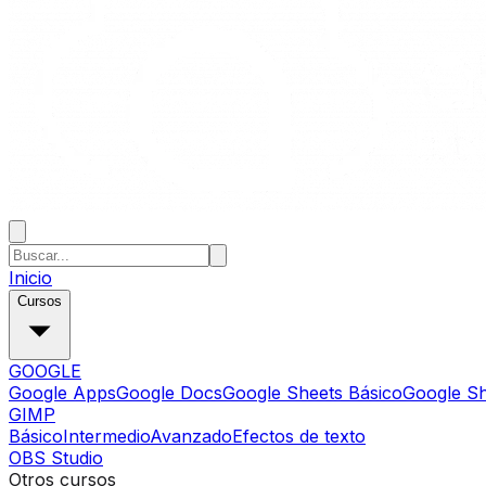
Inicio
Cursos
GOOGLE
Google Apps
Google Docs
Google Sheets Básico
Google S
GIMP
Básico
Intermedio
Avanzado
Efectos de texto
OBS Studio
Otros cursos