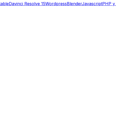
table
Davinci Resolve 15
Wordpress
Blender
Javascript
PHP y