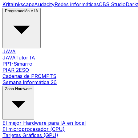
Krita
Inkscape
Audacity
Redes informáticas
OBS Studio
Dark
Programación e IA
JAVA
JAVATutor IA
PP1-Simarro
PIAR 2ESO
Cadenas de PROMPTS
Semana informática 26
Zona Hardware
El mejor Hardware para IA en local
El microprocesador (CPU)
Tarjetas Gráficas (GPU)