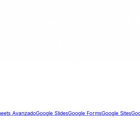
heets Avanzado
Google Slides
Google Forms
Google Sites
Goo