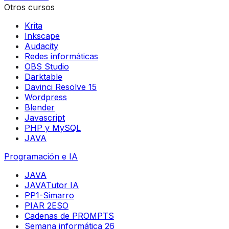
Otros cursos
Krita
Inkscape
Audacity
Redes informáticas
OBS Studio
Darktable
Davinci Resolve 15
Wordpress
Blender
Javascript
PHP y MySQL
JAVA
Programación e IA
JAVA
JAVATutor IA
PP1-Simarro
PIAR 2ESO
Cadenas de PROMPTS
Semana informática 26