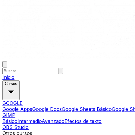
Inicio
Cursos
GOOGLE
Google Apps
Google Docs
Google Sheets Básico
Google S
GIMP
Básico
Intermedio
Avanzado
Efectos de texto
OBS Studio
Otros cursos