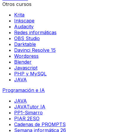
Otros cursos
Krita
Inkscape
Audacity
Redes informáticas
OBS Studio
Darktable
Davinci Resolve 15
Wordpress
Blender
Javascript
PHP y MySQL
JAVA
Programación e IA
JAVA
JAVATutor IA
PP1-Simarro
PIAR 2ESO
Cadenas de PROMPTS
Semana informática 26