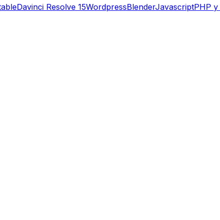
table
Davinci Resolve 15
Wordpress
Blender
Javascript
PHP y