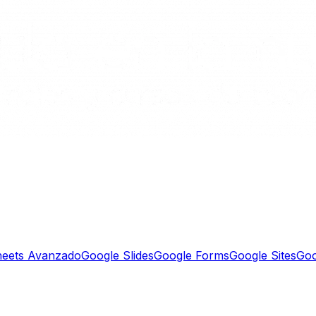
heets Avanzado
Google Slides
Google Forms
Google Sites
Goo