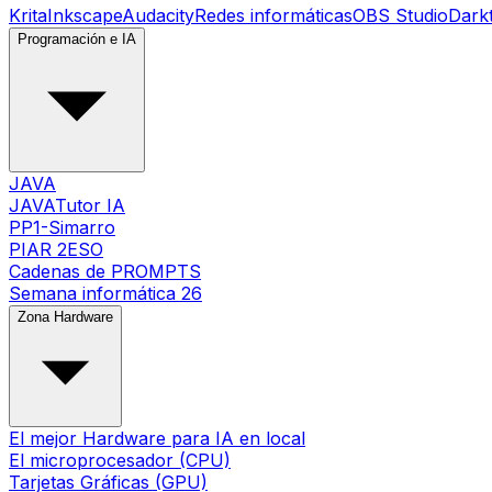
Krita
Inkscape
Audacity
Redes informáticas
OBS Studio
Dark
Programación e IA
JAVA
JAVATutor IA
PP1-Simarro
PIAR 2ESO
Cadenas de PROMPTS
Semana informática 26
Zona Hardware
El mejor Hardware para IA en local
El microprocesador (CPU)
Tarjetas Gráficas (GPU)