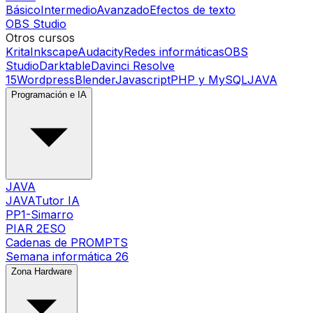
Básico
Intermedio
Avanzado
Efectos de texto
OBS Studio
Otros cursos
Krita
Inkscape
Audacity
Redes informáticas
OBS
Studio
Darktable
Davinci Resolve
15
Wordpress
Blender
Javascript
PHP y MySQL
JAVA
Programación e IA
JAVA
JAVATutor IA
PP1-Simarro
PIAR 2ESO
Cadenas de PROMPTS
Semana informática 26
Zona Hardware