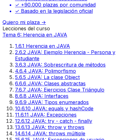
✓ +90.000 plazas por comunidad
✓ Basado en la legislación oficial
Quiero mi plaza →
Lecciones del curso
Tema 6: Herencia en JAVA
1
.
6.1 Herencia en JAVA
2
.
6.2 JAVA: Ejemplo Herencia - Persona y
Estudiante
3
.
6.3 JAVA: Sobrescritura de métodos
4
.
6.4 JAVA: Polimorfismo
5
.
6.5 JAVA: La clase Object
6
.
6.6 JAVA: Clases abstractas
7
.
6.7 JAVA: Ejercicios Clase Triángulo
8
.
6.8 JAVA: Interfaces
9
.
6.9 JAVA: Tipos enumerados
10
.
6.10 JAVA: equals y hashCode
11
.
6.11 JAVA: Excepciones
12
.
6.12 JAVA: try - catch - finally
13
.
6.13 JAVA: throw y throws
14
.
6.14 JAVA: throws múltiple
15
.
6.15 JAVA: Excepciones de usuario