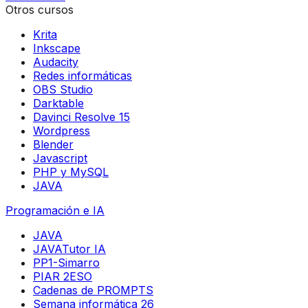
Otros cursos
Krita
Inkscape
Audacity
Redes informáticas
OBS Studio
Darktable
Davinci Resolve 15
Wordpress
Blender
Javascript
PHP y MySQL
JAVA
Programación e IA
JAVA
JAVATutor IA
PP1-Simarro
PIAR 2ESO
Cadenas de PROMPTS
Semana informática 26