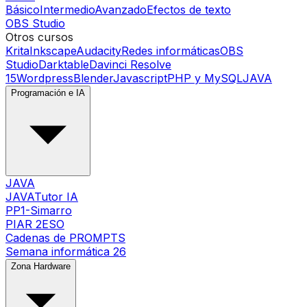
Básico
Intermedio
Avanzado
Efectos de texto
OBS Studio
Otros cursos
Krita
Inkscape
Audacity
Redes informáticas
OBS
Studio
Darktable
Davinci Resolve
15
Wordpress
Blender
Javascript
PHP y MySQL
JAVA
Programación e IA
JAVA
JAVATutor IA
PP1-Simarro
PIAR 2ESO
Cadenas de PROMPTS
Semana informática 26
Zona Hardware