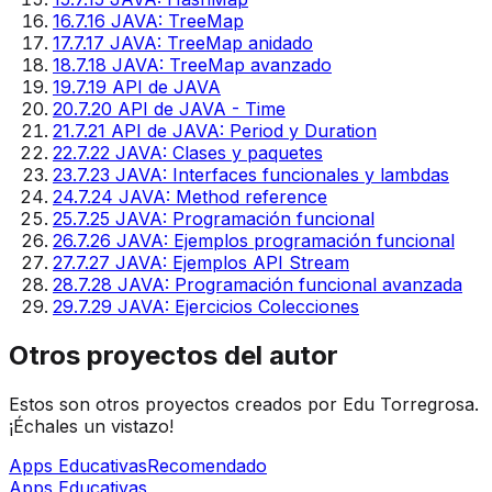
16
.
7.16 JAVA: TreeMap
17
.
7.17 JAVA: TreeMap anidado
18
.
7.18 JAVA: TreeMap avanzado
19
.
7.19 API de JAVA
20
.
7.20 API de JAVA - Time
21
.
7.21 API de JAVA: Period y Duration
22
.
7.22 JAVA: Clases y paquetes
23
.
7.23 JAVA: Interfaces funcionales y lambdas
24
.
7.24 JAVA: Method reference
25
.
7.25 JAVA: Programación funcional
26
.
7.26 JAVA: Ejemplos programación funcional
27
.
7.27 JAVA: Ejemplos API Stream
28
.
7.28 JAVA: Programación funcional avanzada
29
.
7.29 JAVA: Ejercicios Colecciones
Otros proyectos del autor
Estos son otros proyectos creados por Edu Torregrosa.
¡Échales un vistazo!
Apps Educativas
Recomendado
Apps Educativas