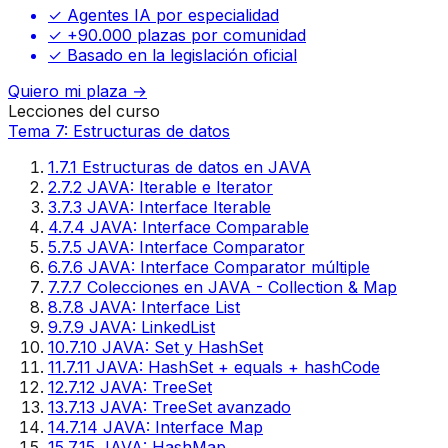
✓ Agentes IA por especialidad
✓ +90.000 plazas por comunidad
✓ Basado en la legislación oficial
Quiero mi plaza →
Lecciones del curso
Tema 7: Estructuras de datos
1
.
7.1 Estructuras de datos en JAVA
2
.
7.2 JAVA: Iterable e Iterator
3
.
7.3 JAVA: Interface Iterable
4
.
7.4 JAVA: Interface Comparable
5
.
7.5 JAVA: Interface Comparator
6
.
7.6 JAVA: Interface Comparator múltiple
7
.
7.7 Colecciones en JAVA - Collection & Map
8
.
7.8 JAVA: Interface List
9
.
7.9 JAVA: LinkedList
10
.
7.10 JAVA: Set y HashSet
11
.
7.11 JAVA: HashSet + equals + hashCode
12
.
7.12 JAVA: TreeSet
13
.
7.13 JAVA: TreeSet avanzado
14
.
7.14 JAVA: Interface Map
15
.
7.15 JAVA: HashMap