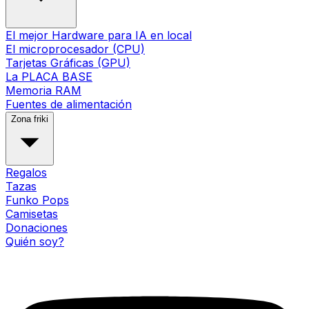
El mejor Hardware para IA en local
El microprocesador (CPU)
Tarjetas Gráficas (GPU)
La PLACA BASE
Memoria RAM
Fuentes de alimentación
Zona friki
Regalos
Tazas
Funko Pops
Camisetas
Donaciones
Quién soy?