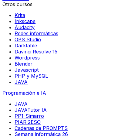
Otros cursos
Krita
Inkscape
Audacity
Redes informáticas
OBS Studio
Darktable
Davinci Resolve 15
Wordpress
Blender
Javascript
PHP y MySQL
JAVA
Programación e IA
JAVA
JAVATutor IA
PP1-Simarro
PIAR 2ESO
Cadenas de PROMPTS
Semana informática 26