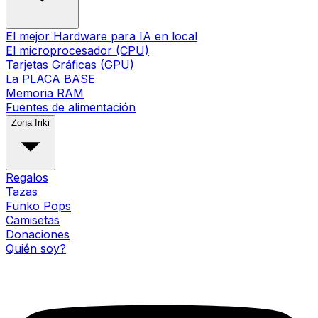
El mejor Hardware para IA en local
El microprocesador (CPU)
Tarjetas Gráficas (GPU)
La PLACA BASE
Memoria RAM
Fuentes de alimentación
Zona friki
Regalos
Tazas
Funko Pops
Camisetas
Donaciones
Quién soy?