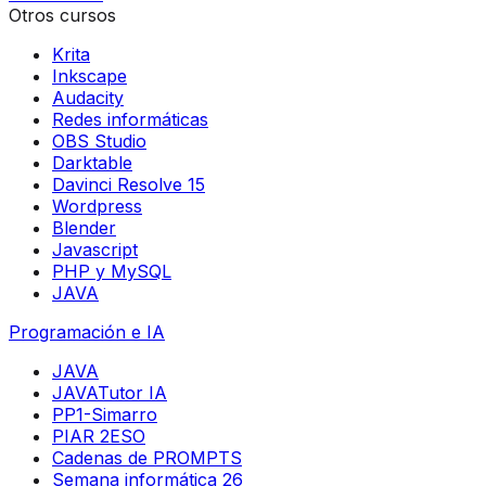
Otros cursos
Krita
Inkscape
Audacity
Redes informáticas
OBS Studio
Darktable
Davinci Resolve 15
Wordpress
Blender
Javascript
PHP y MySQL
JAVA
Programación e IA
JAVA
JAVATutor IA
PP1-Simarro
PIAR 2ESO
Cadenas de PROMPTS
Semana informática 26