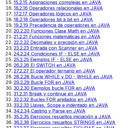
15
.
2.15 Asignaciones complejas en JAVA
16
.
2.16 Operadores relacionales en JAVA
17
.
2.17 Operadores lógicos en JAVA
18
.
2.18 Operadores bit a bit en JAVA
19
.
2.19 Precedencia de operadores en JAVA
20
.
2.20 Funciones Clase Math en JAVA
21
.
2.21 Funciones matemáticas en JAVA
22
.
2.22 Decimales y precisión en JAVA
23
.
2.23 Entrada con Scanner en JAVA
24
.
2.24 Condiciones IF - ELSE en JAVA
25
.
2.25 Ejemplos IF - ELSE en JAVA
26
.
2.26 El SWITCH en JAVA
27
.
2.27 El operador ternario en JAVA
28
.
2.28 Bucle WHILE y DO - WHILE en JAVA
29
.
2.29 Bucle FOR en JAVA
30
.
2.30 Ejemplos bucle FOR en JAVA
31
.
2.31 Break y continue en JAVA
32
.
2.32 Bucles FOR anidados en JAVA
33
.
2.33 Llaves, Scope e indentado en JAVA
34
.
2.34 Casting y Parse en JAVA
35
.
2.35 Ejercicios resueltos iniciación a JAVA
36
.
2.36 Ejercicios resueltos STRINGS en JAVA
37
.
2.37 Ejercicios resueltos FIGURAS en JAVA