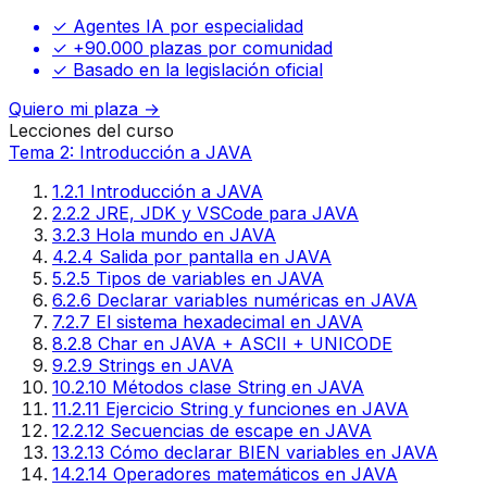
✓ Agentes IA por especialidad
✓ +90.000 plazas por comunidad
✓ Basado en la legislación oficial
Quiero mi plaza →
Lecciones del curso
Tema 2: Introducción a JAVA
1
.
2.1 Introducción a JAVA
2
.
2.2 JRE, JDK y VSCode para JAVA
3
.
2.3 Hola mundo en JAVA
4
.
2.4 Salida por pantalla en JAVA
5
.
2.5 Tipos de variables en JAVA
6
.
2.6 Declarar variables numéricas en JAVA
7
.
2.7 El sistema hexadecimal en JAVA
8
.
2.8 Char en JAVA + ASCII + UNICODE
9
.
2.9 Strings en JAVA
10
.
2.10 Métodos clase String en JAVA
11
.
2.11 Ejercicio String y funciones en JAVA
12
.
2.12 Secuencias de escape en JAVA
13
.
2.13 Cómo declarar BIEN variables en JAVA
14
.
2.14 Operadores matemáticos en JAVA