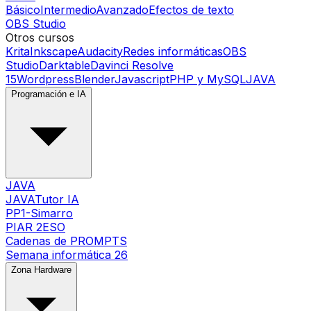
Básico
Intermedio
Avanzado
Efectos de texto
OBS Studio
Otros cursos
Krita
Inkscape
Audacity
Redes informáticas
OBS
Studio
Darktable
Davinci Resolve
15
Wordpress
Blender
Javascript
PHP y MySQL
JAVA
Programación e IA
JAVA
JAVATutor IA
PP1-Simarro
PIAR 2ESO
Cadenas de PROMPTS
Semana informática 26
Zona Hardware