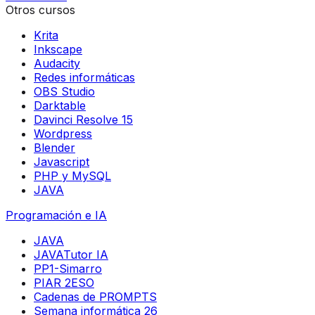
Otros cursos
Krita
Inkscape
Audacity
Redes informáticas
OBS Studio
Darktable
Davinci Resolve 15
Wordpress
Blender
Javascript
PHP y MySQL
JAVA
Programación e IA
JAVA
JAVATutor IA
PP1-Simarro
PIAR 2ESO
Cadenas de PROMPTS
Semana informática 26