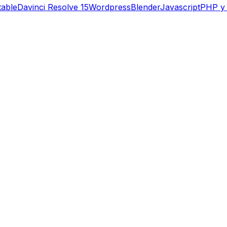
table
Davinci Resolve 15
Wordpress
Blender
Javascript
PHP y