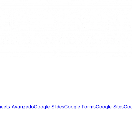
heets Avanzado
Google Slides
Google Forms
Google Sites
Goo