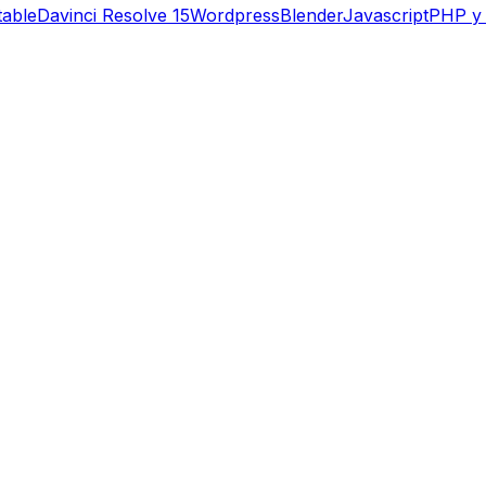
table
Davinci Resolve 15
Wordpress
Blender
Javascript
PHP y