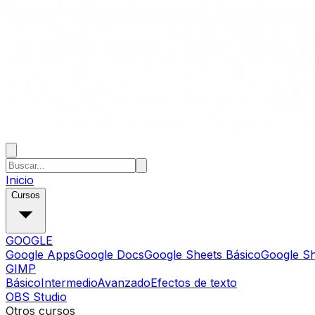
Inicio
Cursos
GOOGLE
Google Apps
Google Docs
Google Sheets Básico
Google S
GIMP
Básico
Intermedio
Avanzado
Efectos de texto
OBS Studio
Otros cursos