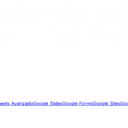
heets Avanzado
Google Slides
Google Forms
Google Sites
Goo