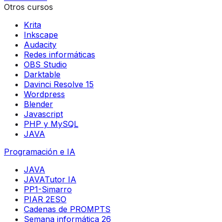
Otros cursos
Krita
Inkscape
Audacity
Redes informáticas
OBS Studio
Darktable
Davinci Resolve 15
Wordpress
Blender
Javascript
PHP y MySQL
JAVA
Programación e IA
JAVA
JAVATutor IA
PP1-Simarro
PIAR 2ESO
Cadenas de PROMPTS
Semana informática 26