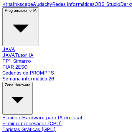
Krita
Inkscape
Audacity
Redes informáticas
OBS Studio
Dark
Programación e IA
JAVA
JAVATutor IA
PP1-Simarro
PIAR 2ESO
Cadenas de PROMPTS
Semana informática 26
Zona Hardware
El mejor Hardware para IA en local
El microprocesador (CPU)
Tarjetas Gráficas (GPU)