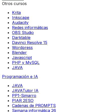
Otros cursos
Krita
Inkscape
Audacity
Redes informáticas
OBS Studio
Darktable
Davinci Resolve 15
Wordpress
Blender
Javascript
PHP y MySQL
JAVA
Programación e IA
JAVA
JAVATutor IA
PP1-Simarro
PIAR 2ESO
Cadenas de PROMPTS
Semana informática 26