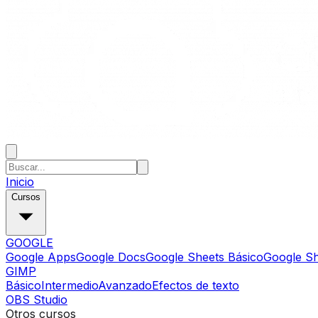
Inicio
Cursos
GOOGLE
Google Apps
Google Docs
Google Sheets Básico
Google S
GIMP
Básico
Intermedio
Avanzado
Efectos de texto
OBS Studio
Otros cursos