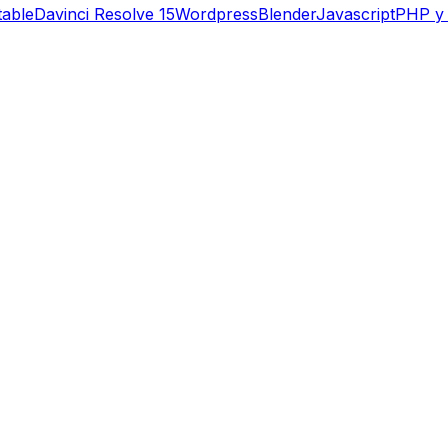
table
Davinci Resolve 15
Wordpress
Blender
Javascript
PHP y