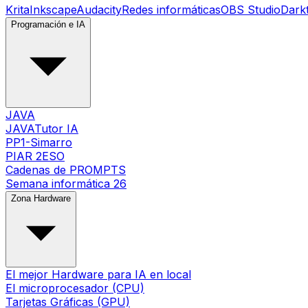
Krita
Inkscape
Audacity
Redes informáticas
OBS Studio
Dark
Programación e IA
JAVA
JAVATutor IA
PP1-Simarro
PIAR 2ESO
Cadenas de PROMPTS
Semana informática 26
Zona Hardware
El mejor Hardware para IA en local
El microprocesador (CPU)
Tarjetas Gráficas (GPU)