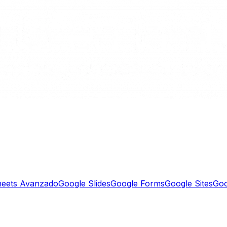
heets Avanzado
Google Slides
Google Forms
Google Sites
Goo