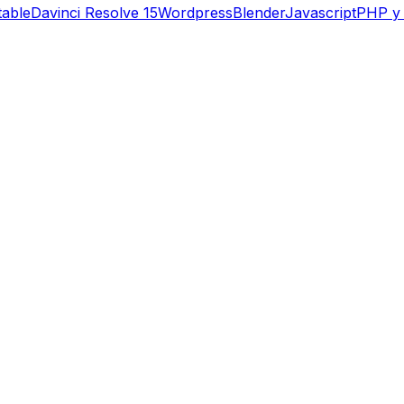
table
Davinci Resolve 15
Wordpress
Blender
Javascript
PHP y