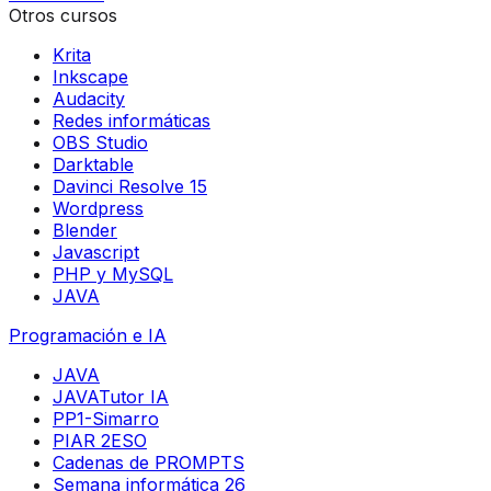
Otros cursos
Krita
Inkscape
Audacity
Redes informáticas
OBS Studio
Darktable
Davinci Resolve 15
Wordpress
Blender
Javascript
PHP y MySQL
JAVA
Programación e IA
JAVA
JAVATutor IA
PP1-Simarro
PIAR 2ESO
Cadenas de PROMPTS
Semana informática 26