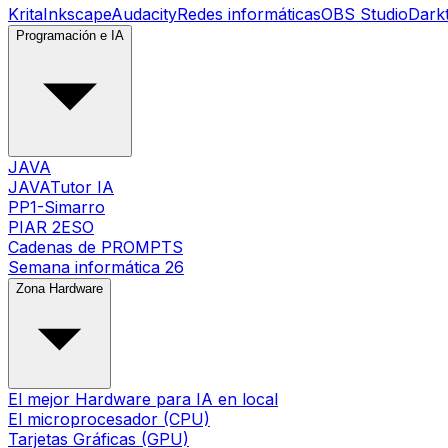
Krita
Inkscape
Audacity
Redes informáticas
OBS Studio
Dark
Programación e IA
JAVA
JAVATutor IA
PP1-Simarro
PIAR 2ESO
Cadenas de PROMPTS
Semana informática 26
Zona Hardware
El mejor Hardware para IA en local
El microprocesador (CPU)
Tarjetas Gráficas (GPU)