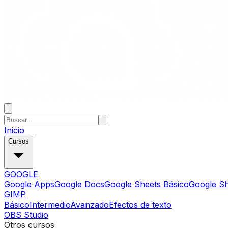
Inicio
Cursos
GOOGLE
Google Apps
Google Docs
Google Sheets Básico
Google S
GIMP
Básico
Intermedio
Avanzado
Efectos de texto
OBS Studio
Otros cursos