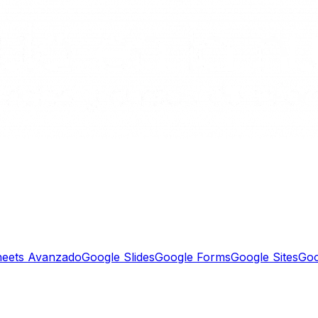
heets Avanzado
Google Slides
Google Forms
Google Sites
Goo