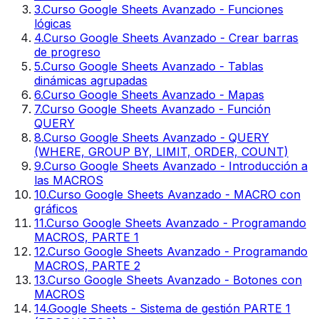
3
.
Curso Google Sheets Avanzado - Funciones
lógicas
4
.
Curso Google Sheets Avanzado - Crear barras
de progreso
5
.
Curso Google Sheets Avanzado - Tablas
dinámicas agrupadas
6
.
Curso Google Sheets Avanzado - Mapas
7
.
Curso Google Sheets Avanzado - Función
QUERY
8
.
Curso Google Sheets Avanzado - QUERY
(WHERE, GROUP BY, LIMIT, ORDER, COUNT)
9
.
Curso Google Sheets Avanzado - Introducción a
las MACROS
10
.
Curso Google Sheets Avanzado - MACRO con
gráficos
11
.
Curso Google Sheets Avanzado - Programando
MACROS, PARTE 1
12
.
Curso Google Sheets Avanzado - Programando
MACROS, PARTE 2
13
.
Curso Google Sheets Avanzado - Botones con
MACROS
14
.
Google Sheets - Sistema de gestión PARTE 1