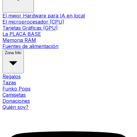
El mejor Hardware para IA en local
El microprocesador (CPU)
Tarjetas Gráficas (GPU)
La PLACA BASE
Memoria RAM
Fuentes de alimentación
Zona friki
Regalos
Tazas
Funko Pops
Camisetas
Donaciones
Quién soy?