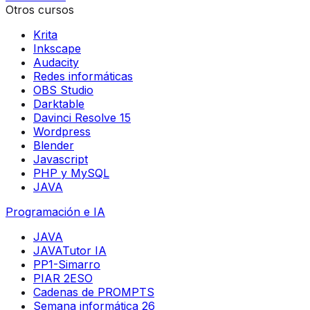
Otros cursos
Krita
Inkscape
Audacity
Redes informáticas
OBS Studio
Darktable
Davinci Resolve 15
Wordpress
Blender
Javascript
PHP y MySQL
JAVA
Programación e IA
JAVA
JAVATutor IA
PP1-Simarro
PIAR 2ESO
Cadenas de PROMPTS
Semana informática 26