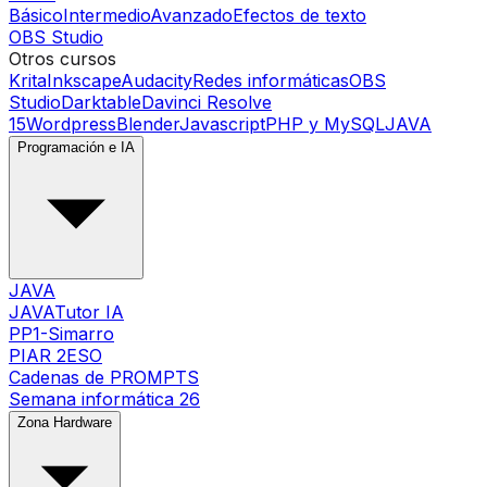
Básico
Intermedio
Avanzado
Efectos de texto
OBS Studio
Otros cursos
Krita
Inkscape
Audacity
Redes informáticas
OBS
Studio
Darktable
Davinci Resolve
15
Wordpress
Blender
Javascript
PHP y MySQL
JAVA
Programación e IA
JAVA
JAVATutor IA
PP1-Simarro
PIAR 2ESO
Cadenas de PROMPTS
Semana informática 26
Zona Hardware