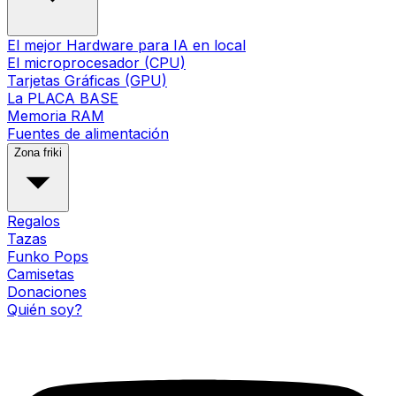
El mejor Hardware para IA en local
El microprocesador (CPU)
Tarjetas Gráficas (GPU)
La PLACA BASE
Memoria RAM
Fuentes de alimentación
Zona friki
Regalos
Tazas
Funko Pops
Camisetas
Donaciones
Quién soy?