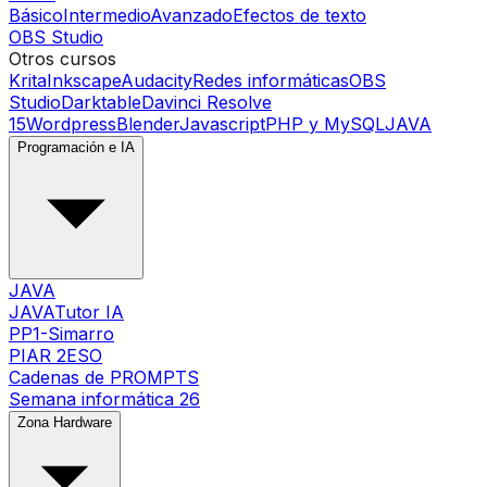
Básico
Intermedio
Avanzado
Efectos de texto
OBS Studio
Otros cursos
Krita
Inkscape
Audacity
Redes informáticas
OBS
Studio
Darktable
Davinci Resolve
15
Wordpress
Blender
Javascript
PHP y MySQL
JAVA
Programación e IA
JAVA
JAVATutor IA
PP1-Simarro
PIAR 2ESO
Cadenas de PROMPTS
Semana informática 26
Zona Hardware