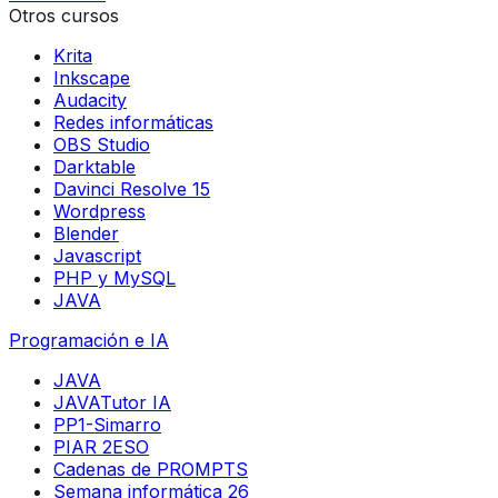
Otros cursos
Krita
Inkscape
Audacity
Redes informáticas
OBS Studio
Darktable
Davinci Resolve 15
Wordpress
Blender
Javascript
PHP y MySQL
JAVA
Programación e IA
JAVA
JAVATutor IA
PP1-Simarro
PIAR 2ESO
Cadenas de PROMPTS
Semana informática 26