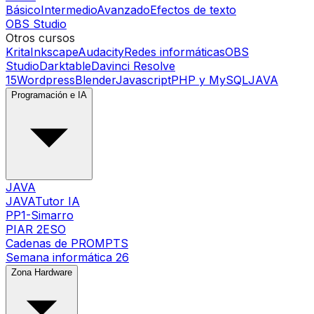
Básico
Intermedio
Avanzado
Efectos de texto
OBS Studio
Otros cursos
Krita
Inkscape
Audacity
Redes informáticas
OBS
Studio
Darktable
Davinci Resolve
15
Wordpress
Blender
Javascript
PHP y MySQL
JAVA
Programación e IA
JAVA
JAVATutor IA
PP1-Simarro
PIAR 2ESO
Cadenas de PROMPTS
Semana informática 26
Zona Hardware