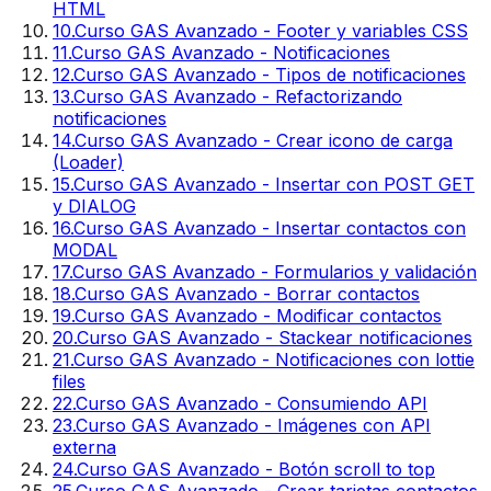
HTML
10
.
Curso GAS Avanzado - Footer y variables CSS
11
.
Curso GAS Avanzado - Notificaciones
12
.
Curso GAS Avanzado - Tipos de notificaciones
13
.
Curso GAS Avanzado - Refactorizando
notificaciones
14
.
Curso GAS Avanzado - Crear icono de carga
(Loader)
15
.
Curso GAS Avanzado - Insertar con POST GET
y DIALOG
16
.
Curso GAS Avanzado - Insertar contactos con
MODAL
17
.
Curso GAS Avanzado - Formularios y validación
18
.
Curso GAS Avanzado - Borrar contactos
19
.
Curso GAS Avanzado - Modificar contactos
20
.
Curso GAS Avanzado - Stackear notificaciones
21
.
Curso GAS Avanzado - Notificaciones con lottie
files
22
.
Curso GAS Avanzado - Consumiendo API
23
.
Curso GAS Avanzado - Imágenes con API
externa
24
.
Curso GAS Avanzado - Botón scroll to top
25
.
Curso GAS Avanzado - Crear tarjetas contactos