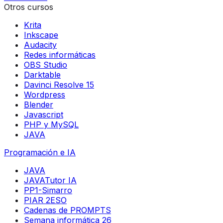
Otros cursos
Krita
Inkscape
Audacity
Redes informáticas
OBS Studio
Darktable
Davinci Resolve 15
Wordpress
Blender
Javascript
PHP y MySQL
JAVA
Programación e IA
JAVA
JAVATutor IA
PP1-Simarro
PIAR 2ESO
Cadenas de PROMPTS
Semana informática 26