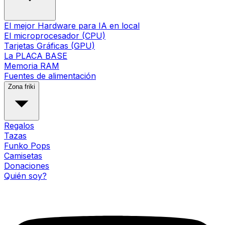
El mejor Hardware para IA en local
El microprocesador (CPU)
Tarjetas Gráficas (GPU)
La PLACA BASE
Memoria RAM
Fuentes de alimentación
Zona friki
Regalos
Tazas
Funko Pops
Camisetas
Donaciones
Quién soy?