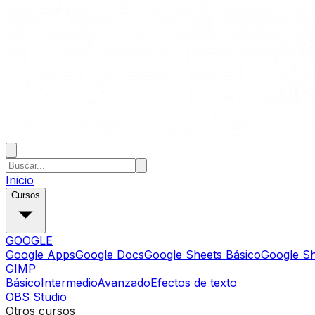
Inicio
Cursos
GOOGLE
Google Apps
Google Docs
Google Sheets Básico
Google S
GIMP
Básico
Intermedio
Avanzado
Efectos de texto
OBS Studio
Otros cursos