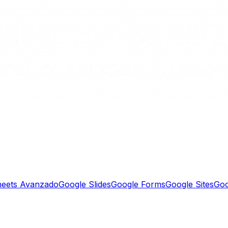
heets Avanzado
Google Slides
Google Forms
Google Sites
Goo