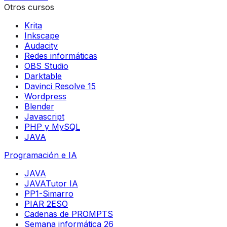
Otros cursos
Krita
Inkscape
Audacity
Redes informáticas
OBS Studio
Darktable
Davinci Resolve 15
Wordpress
Blender
Javascript
PHP y MySQL
JAVA
Programación e IA
JAVA
JAVATutor IA
PP1-Simarro
PIAR 2ESO
Cadenas de PROMPTS
Semana informática 26