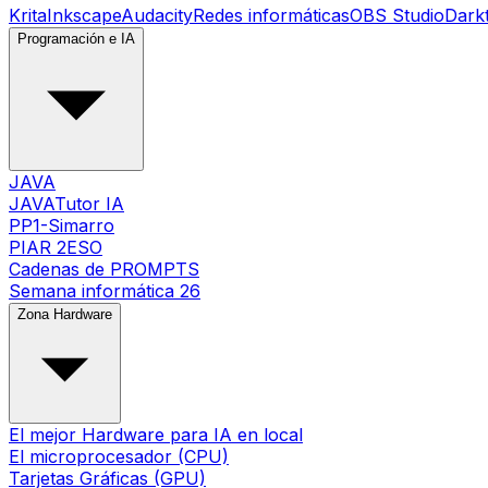
Krita
Inkscape
Audacity
Redes informáticas
OBS Studio
Dark
Programación e IA
JAVA
JAVATutor IA
PP1-Simarro
PIAR 2ESO
Cadenas de PROMPTS
Semana informática 26
Zona Hardware
El mejor Hardware para IA en local
El microprocesador (CPU)
Tarjetas Gráficas (GPU)