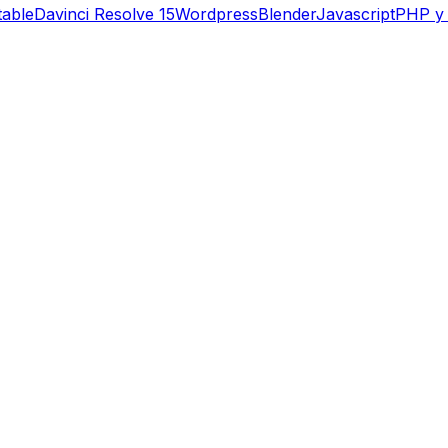
table
Davinci Resolve 15
Wordpress
Blender
Javascript
PHP y