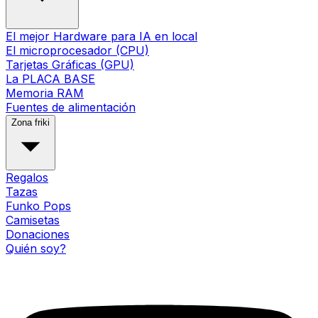
El mejor Hardware para IA en local
El microprocesador (CPU)
Tarjetas Gráficas (GPU)
La PLACA BASE
Memoria RAM
Fuentes de alimentación
Zona friki
Regalos
Tazas
Funko Pops
Camisetas
Donaciones
Quién soy?