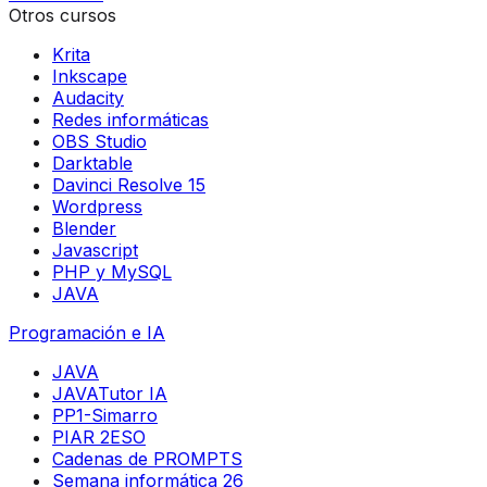
Otros cursos
Krita
Inkscape
Audacity
Redes informáticas
OBS Studio
Darktable
Davinci Resolve 15
Wordpress
Blender
Javascript
PHP y MySQL
JAVA
Programación e IA
JAVA
JAVATutor IA
PP1-Simarro
PIAR 2ESO
Cadenas de PROMPTS
Semana informática 26