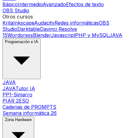
Básico
Intermedio
Avanzado
Efectos de texto
OBS Studio
Otros cursos
Krita
Inkscape
Audacity
Redes informáticas
OBS
Studio
Darktable
Davinci Resolve
15
Wordpress
Blender
Javascript
PHP y MySQL
JAVA
Programación e IA
JAVA
JAVATutor IA
PP1-Simarro
PIAR 2ESO
Cadenas de PROMPTS
Semana informática 26
Zona Hardware