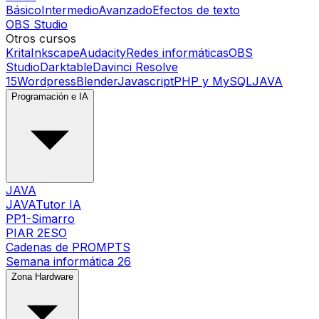
Básico
Intermedio
Avanzado
Efectos de texto
OBS Studio
Otros cursos
Krita
Inkscape
Audacity
Redes informáticas
OBS
Studio
Darktable
Davinci Resolve
15
Wordpress
Blender
Javascript
PHP y MySQL
JAVA
Programación e IA
JAVA
JAVATutor IA
PP1-Simarro
PIAR 2ESO
Cadenas de PROMPTS
Semana informática 26
Zona Hardware