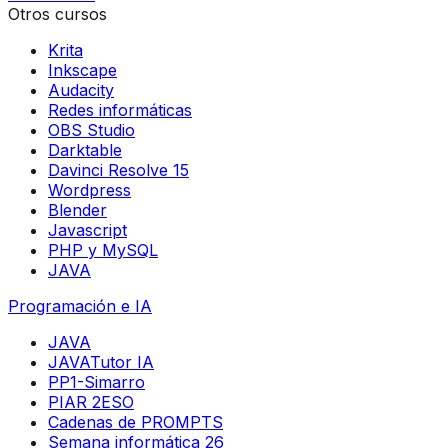
Otros cursos
Krita
Inkscape
Audacity
Redes informáticas
OBS Studio
Darktable
Davinci Resolve 15
Wordpress
Blender
Javascript
PHP y MySQL
JAVA
Programación e IA
JAVA
JAVATutor IA
PP1-Simarro
PIAR 2ESO
Cadenas de PROMPTS
Semana informática 26