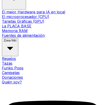
El mejor Hardware para IA en local
El microprocesador (CPU)
Tarjetas Gráficas (GPU)
La PLACA BASE
Memoria RAM
Fuentes de alimentación
Zona friki
Regalos
Tazas
Funko Pops
Camisetas
Donaciones
Quién soy?