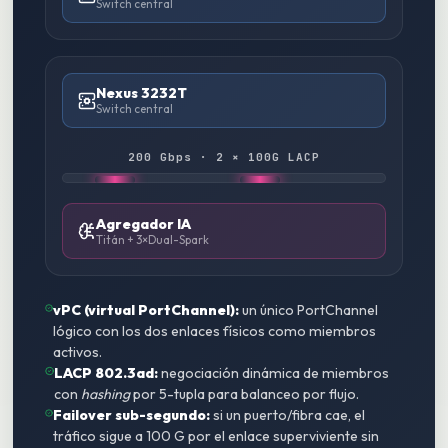
Switch central
Nexus 3232T
Switch central
200 Gbps · 2 × 100G LACP
Agregador IA
Titán + 3×Dual-Spark
vPC (virtual PortChannel):
un único PortChannel
lógico con los dos enlaces físicos como miembros
activos.
LACP 802.3ad:
negociación dinámica de miembros
con
hashing
por 5-tupla para balanceo por flujo.
Failover sub-segundo:
si un puerto/fibra cae, el
tráfico sigue a 100 G por el enlace superviviente sin