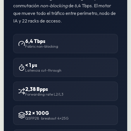
conmutación
non-blocking
de 6,4 Tbps. El motor
que mueve todo el tráfico entre perímetro, nodo de
IA y 22 racks de acceso.
6,4 Tbps
Fabric non-blocking
< 1 µs
Latencia cut-through
2,38 Bpps
Forwarding rate L2/L3
32 × 100G
QSFP28 · breakout 4×25G