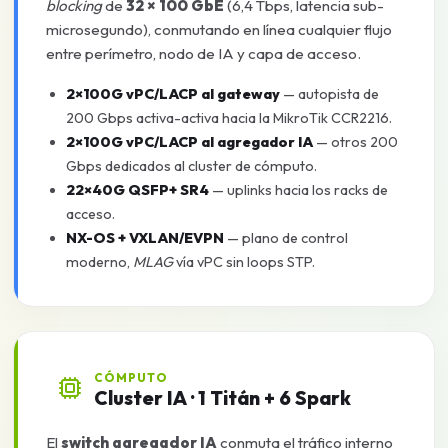
blocking
de
32 × 100 GbE
(6,4 Tbps, latencia sub-
microsegundo), conmutando en línea cualquier flujo
entre perímetro, nodo de IA y capa de acceso.
2×100G vPC/LACP al gateway
— autopista de
200 Gbps activa-activa hacia la MikroTik CCR2216.
2×100G vPC/LACP al agregador IA
— otros 200
Gbps dedicados al cluster de cómputo.
22×40G QSFP+ SR4
— uplinks hacia los racks de
acceso.
NX-OS + VXLAN/EVPN
— plano de control
moderno,
MLAG
vía vPC sin loops STP.
CÓMPUTO
Cluster IA · 1 Titán + 6 Spark
El
switch agregador IA
conmuta el tráfico interno