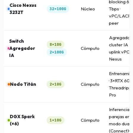
blocking 6,4
Cisco Nexus
Núcleo
Tbps ·
32×100G
3232T
vPC/LACP
peer
Agregador
Switch
8×10G
cluster IA ·
Agregador
Cómputo
uplink vPC a
2×100G
IA
Nexus
Entrenamie
· 3×RTX 6000
Nodo Titán
Cómputo
2×10G
Threadripp
Pro
Inferencia · 
DGX Spark
parejas en
Cómputo
1×10G
(×6)
modo dual
(ConnectX-