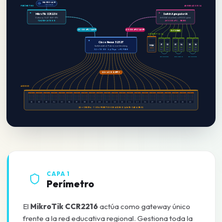
MACRO-LAN
PERÍMETRO
INTERNET
AGREGADOR IA
MikroTik CCR2216
Switch Agregador IA
Gateway · NAT · BGP · VPN
8×10GbE downlinks · 2×100G uplink
12×25G + 2×100G
2×100G vPC → NEXUS
200G vPC / LACP
200G vPC / LACP
8 × 10GbE
CÓMPUTO IA
Cisco Nexus 3232T
TITÁN
S1
S2
S3
S4
S5
S6
Switch central · Fabric non-blocking
10G
10G
10G
10G
10G
10G
2×10G
32 × 100G · 6,4 Tbps · vPC PEER
Spark
Spark
Spark
Spark
Spark
Spark
3×RTX 6000
DUAL · 200G
DUAL · 200G
DUAL · 200G
22 × 40G QSFP+
ACCESO
01
02
03
04
05
06
07
08
09
10
11
12
13
14
15
16
17
18
19
20
21
22
22 × CRS354 · 1 056 PUERTOS DE ACCESO (48×1G CADA UNO)
CAPA 1
Perímetro
El
MikroTik CCR2216
actúa como gateway único
frente a la red educativa regional. Gestiona toda la