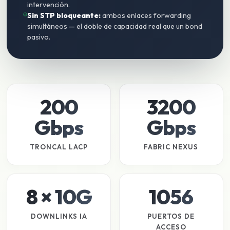
intervención.
Sin STP bloqueante:
ambos enlaces forwarding
simultáneos — el doble de capacidad real que un bond
pasivo.
200
3200
Gbps
Gbps
TRONCAL LACP
FABRIC NEXUS
8 × 10G
1056
DOWNLINKS IA
PUERTOS DE
ACCESO