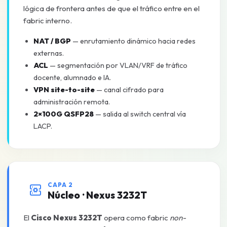
lógica de frontera antes de que el tráfico entre en el
fabric interno.
NAT / BGP
— enrutamiento dinámico hacia redes
externas.
ACL
— segmentación por VLAN/VRF de tráfico
docente, alumnado e IA.
VPN site-to-site
— canal cifrado para
administración remota.
2×100G QSFP28
— salida al switch central vía
LACP.
CAPA 2
Núcleo · Nexus 3232T
El
Cisco Nexus 3232T
opera como fabric
non-