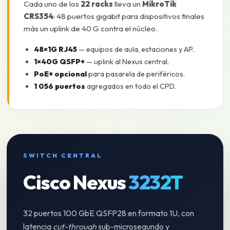
Cada uno de los
22 racks
lleva un
MikroTik
CRS354
: 48 puertos gigabit para dispositivos finales
más un uplink de 40 G contra el núcleo.
48×1G RJ45
— equipos de aula, estaciones y AP.
1×40G QSFP+
— uplink al Nexus central.
PoE+ opcional
para pasarela de periféricos.
1 056 puertos
agregados en todo el CPD.
SWITCH CENTRAL
Cisco Nexus
3232T
32 puertos 100 GbE QSFP28 en formato 1U, con
latencia
cut-through
sub-microsegundo y