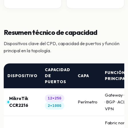
Resumen técnico de capacidad
Dispositivos clave del CPD, capacidad de puertos y función
principal en la topología.
CAPACIDAD
FUNCIÓN
DISPOSITIVO
DE
CAPA
PRINCIPAL
PUERTOS
Gateway · 
MikroTik
12×25G
Perímetro
· BGP · ACL ·
CCR2216
2×100G
VPN
Fabric non-