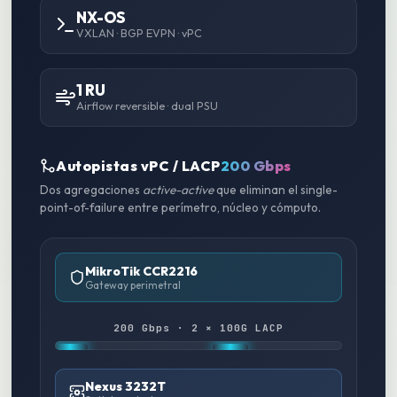
NX-OS
VXLAN · BGP EVPN · vPC
1 RU
Airflow reversible · dual PSU
Autopistas vPC / LACP
200 Gbps
Dos agregaciones
active-active
que eliminan el single-
point-of-failure entre perímetro, núcleo y cómputo.
MikroTik CCR2216
Gateway perimetral
200 Gbps · 2 × 100G LACP
Nexus 3232T