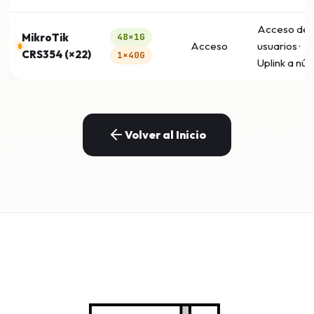
Acceso de
MikroTik
48×1G
Acceso
usuarios ·
CRS354 (×22)
1×40G
Uplink a núc
Volver al Inicio