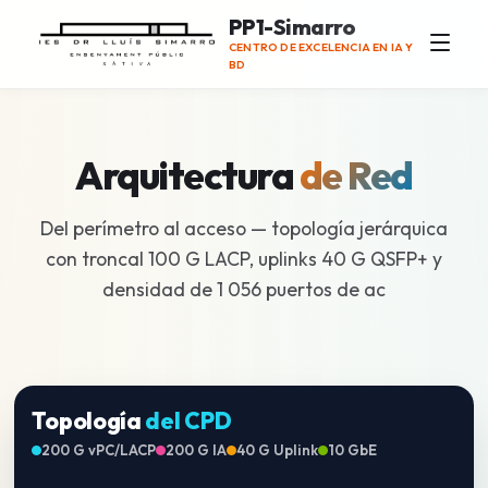
PP1-Simarro
CENTRO DE EXCELENCIA EN IA Y
BD
Arquitectura
de Red
Del perímetro al acceso — topología jerárquica
con troncal 100 G LACP, uplinks 40 G QSFP+ y
densidad de 1 056 puertos de acceso.
Topología
del CPD
200 G vPC/LACP
200 G IA
40 G Uplink
10 GbE